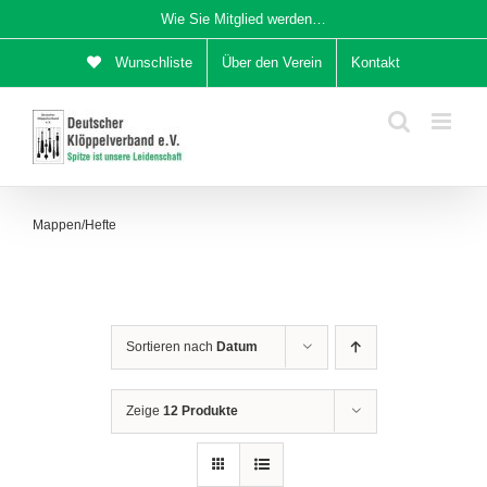
Zum
Wie Sie Mitglied werden…
Inhalt
Wunschliste
Über den Verein
Kontakt
springen
Mappen/Hefte
Sortieren nach
Datum
Zeige
12 Produkte