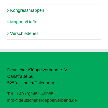
Kongressmappen
Mappen/Hefte
Verschiedenes
Deutscher Klöppelverband e. V.
Carlstraße 50
52531 Übach-Palenberg
Tel.: +49 (0)2451-49985
info@deutscher-kloeppelverband.de