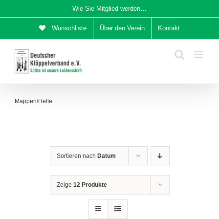
Zum
Wie Sie Mitglied werden…
Inhalt
Wunschliste
Über den Verein
Kontakt
springen
Mappen/Hefte
Sortieren nach
Datum
Zeige
12 Produkte