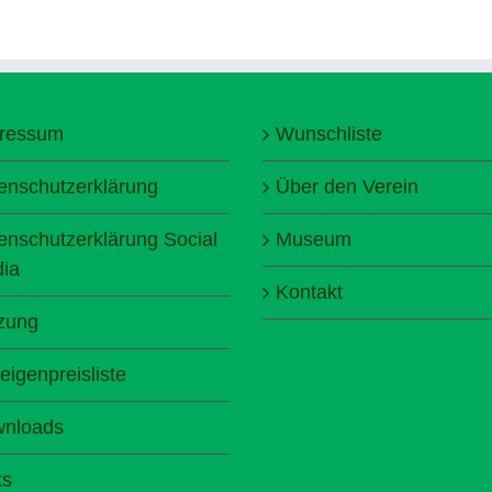
ressum
Wunschliste
enschutzerklärung
Über den Verein
enschutzerklärung Social
Museum
ia
Kontakt
zung
eigenpreisliste
nloads
ks