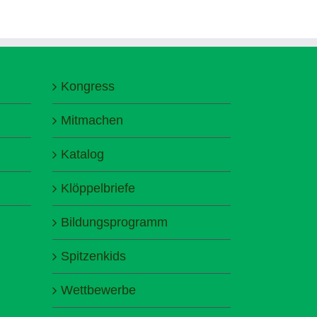
Kongress
Mitmachen
Katalog
Klöppelbriefe
Bildungsprogramm
Spitzenkids
Wettbewerbe