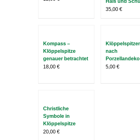
Hals und Schu
35,00
€
Kompass –
Klöppelspitze
Klöppelspitze
nach
genauer betrachtet
Porzellandeko
18,00
€
5,00
€
Christliche
Symbole in
Klöppelspitze
20,00
€