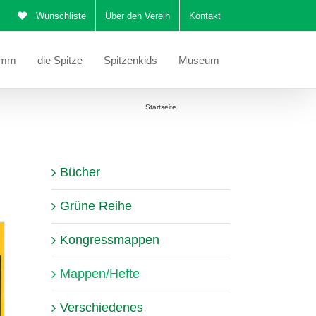
Wunschliste
Über den Verein
Kontakt
amm
die Spitze
Spitzenkids
Museum
Sie befinden sich hier:
Startseite
Mappen/Hefte
Bücher
Grüne Reihe
Kongressmappen
Mappen/Hefte
Verschiedenes