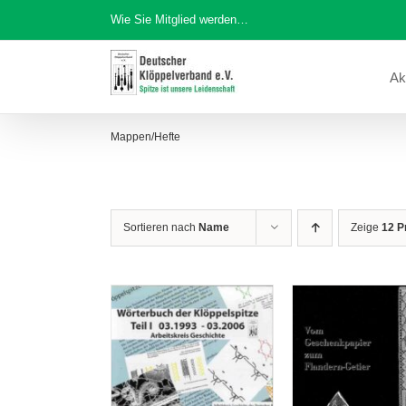
Zum
Wie Sie Mitglied werden…
Inhalt
springen
Ak
Mappen/Hefte
Sortieren nach
Name
Zeige
12 P