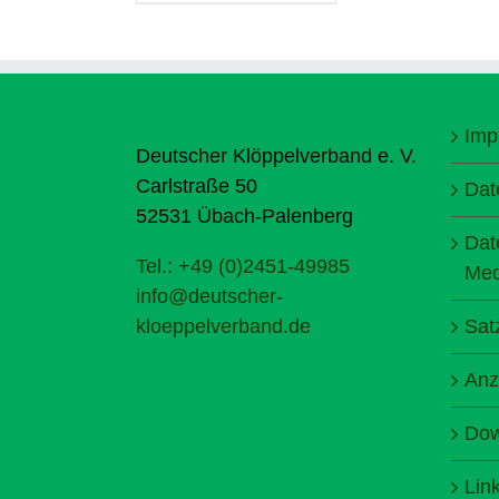
Imp
Deutscher Klöppelverband e. V.
Carlstraße 50
Dat
52531 Übach-Palenberg
Dat
Tel.: +49 (0)2451-49985
Med
info@deutscher-
kloeppelverband.de
Sat
Anz
Dow
Lin