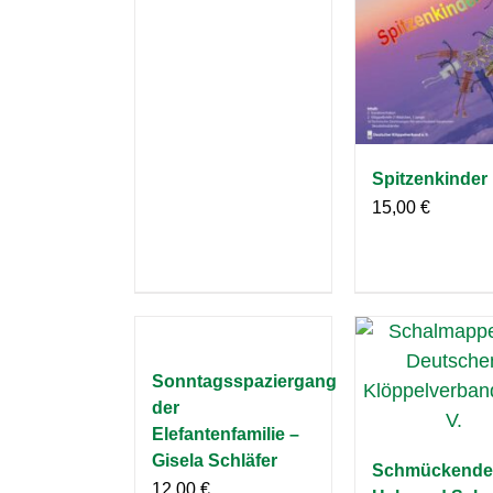
Spitzenkinder
15,00
€
Sonntagsspaziergang
der
Elefantenfamilie –
Gisela Schläfer
Schmückende
12,00
€