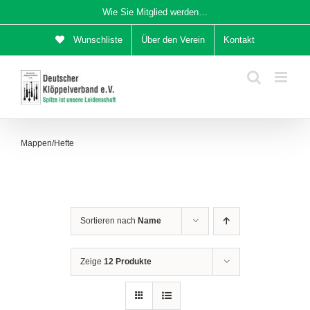
Zum
Wie Sie Mitglied werden…
Inhalt
Wunschliste
Über den Verein
Kontakt
springen
Mappen/Hefte
Sortieren nach
Name
Zeige
12 Produkte