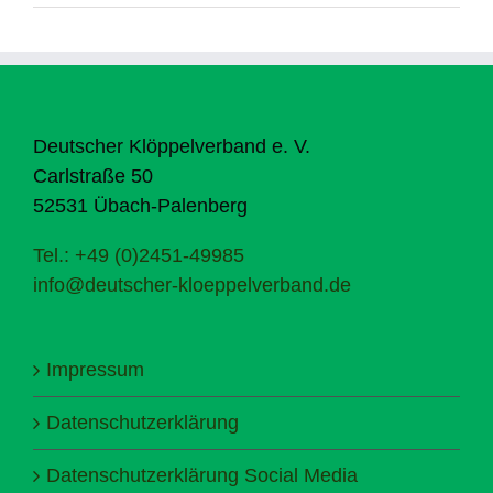
Deutscher Klöppelverband e. V.
Carlstraße 50
52531 Übach-Palenberg
Tel.: +49 (0)2451-49985
info@deutscher-kloeppelverband.de
Impressum
Datenschutzerklärung
Datenschutzerklärung Social Media