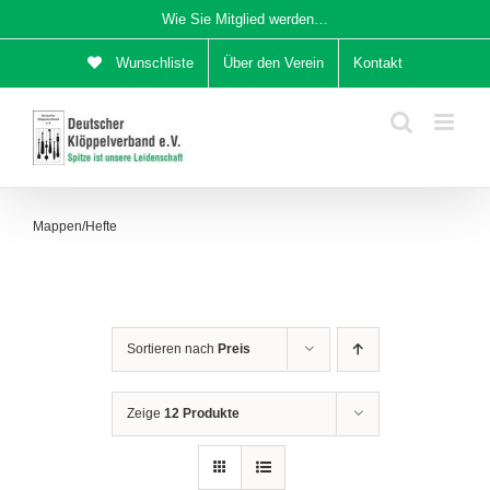
Zum
Wie Sie Mitglied werden…
Inhalt
Wunschliste
Über den Verein
Kontakt
springen
Mappen/Hefte
Sortieren nach
Preis
Zeige
12 Produkte