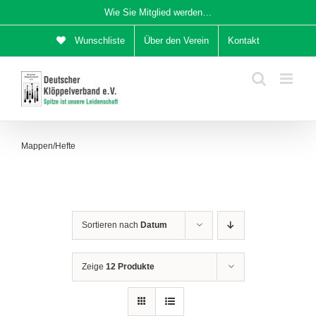
Zum
Wie Sie Mitglied werden…
Inhalt
Wunschliste
Über den Verein
Kontakt
springen
Mappen/Hefte
Sortieren nach
Datum
Zeige
12 Produkte