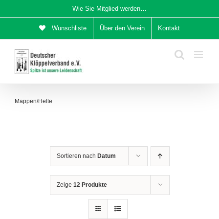
Zum
Wie Sie Mitglied werden…
Inhalt
Wunschliste
Über den Verein
Kontakt
springen
Mappen/Hefte
Sortieren nach
Datum
Zeige
12 Produkte