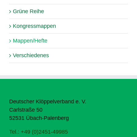
Grüne Reihe
Kongressmappen
Mappen/Hefte
Verschiedenes
Deutscher Klöppelverband e. V.
Carlstraße 50
52531 Übach-Palenberg
Tel.: +49 (0)2451-49985