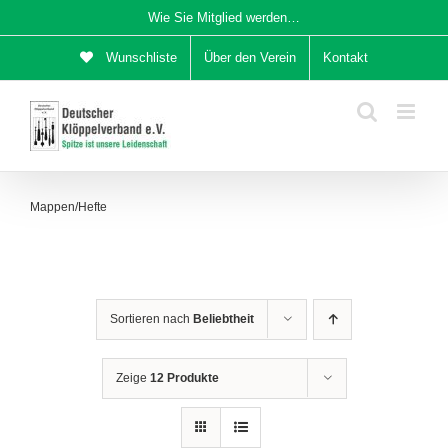
Zum
Wie Sie Mitglied werden…
Inhalt
Wunschliste
Über den Verein
Kontakt
springen
Mappen/Hefte
Sortieren nach
Beliebtheit
Zeige
12 Produkte