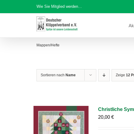
Zum
Wie Sie Mitglied werden…
Inhalt
springen
Ak
Mappen/Hefte
Sortieren nach
Name
Zeige
12 P
Christliche Sym
20,00
€