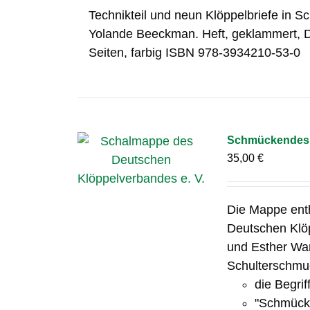
Technikteil und neun Klöppelbriefe in S
Yolande Beeckman. Heft, geklammert, 
Seiten, farbig ISBN 978-3934210-53-0
Schmückendes 
35,00
€
Die Mappe ent
Deutschen Klöp
und Esther Wa
Schulterschmuc
die Begrif
"Schmücke