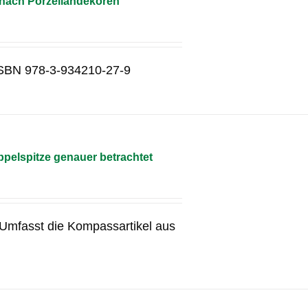
 nach Porzellandekoren
g ISBN 978-3-934210-27-9
pelspitze genauer betrachtet
g Umfasst die Kompassartikel aus