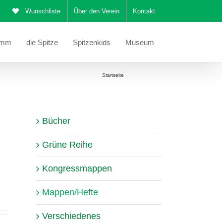
Wunschliste
Über den Verein
Kontakt
amm
die Spitze
Spitzenkids
Museum
Sie befinden sich hier:
Startseite
Mappen/Hefte
Bücher
Grüne Reihe
Kongressmappen
Mappen/Hefte
Verschiedenes