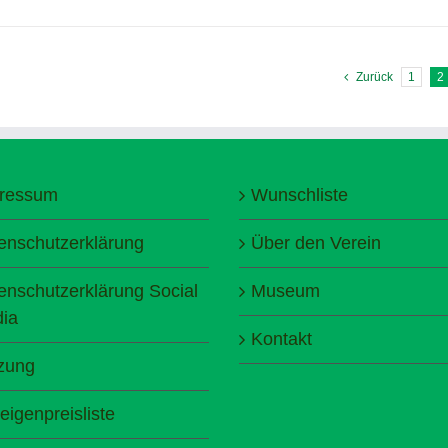
Zurück
1
2
ressum
Wunschliste
enschutzerklärung
Über den Verein
enschutzerklärung Social
Museum
ia
Kontakt
zung
eigenpreisliste