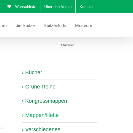
Wunschliste
Über den Verein
Kontakt
amm
die Spitze
Spitzenkids
Museum
Sie befinden sich hier:
Startseite
Mappen/Hefte
Bücher
Grüne Reihe
Kongressmappen
Mappen/Hefte
Verschiedenes