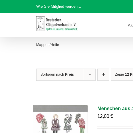
Zum
Wie Sie Mitglied werden…
Inhalt
springen
Ak
Mappen/Hefte
Sortieren nach
Preis
Zeige
12 P
Menschen aus a
12,00
€