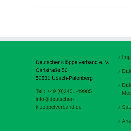
Imp
Deutscher Klöppelverband e. V.
Carlstraße 50
Dat
52531 Übach-Palenberg
Dat
Tel.: +49 (0)2451-49985
Med
info@deutscher-
kloeppelverband.de
Sat
Anz