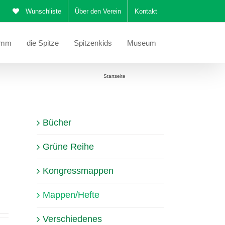
Wunschliste
Über den Verein
Kontakt
amm
die Spitze
Spitzenkids
Museum
Sie befinden sich hier:
Startseite
Mappen/Hefte
Bücher
Grüne Reihe
Kongressmappen
Mappen/Hefte
Verschiedenes