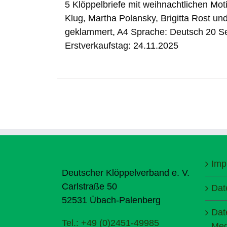
5 Klöppelbriefe mit weihnachtlichen Mo
Klug, Martha Polansky, Brigitta Rost un
geklammert, A4 Sprache: Deutsch 20 S
Erstverkaufstag: 24.11.2025
Imp
Deutscher Klöppelverband e. V.
Carlstraße 50
Dat
52531 Übach-Palenberg
Dat
Tel.: +49 (0)2451-49985
Med