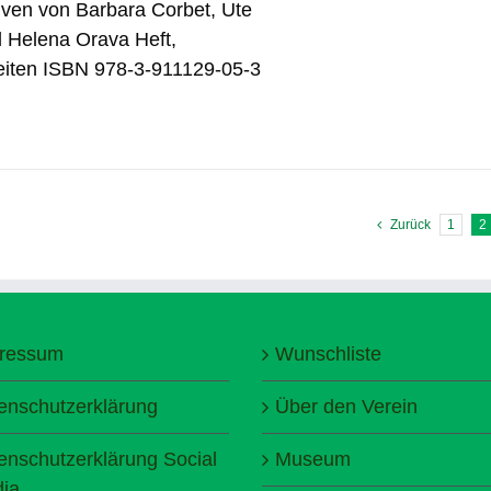
tiven von Barbara Corbet, Ute
d Helena Orava Heft,
eiten ISBN 978-3-911129-05-3
Zurück
1
2
ressum
Wunschliste
enschutzerklärung
Über den Verein
enschutzerklärung Social
Museum
ia