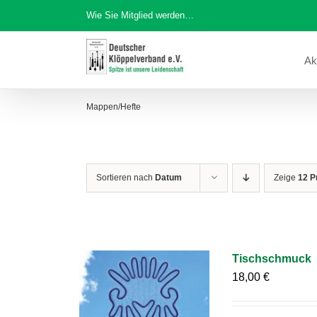
Zum
Wie Sie Mitglied werden…
Inhalt
springen
Ak
Mappen/Hefte
Sortieren nach
Datum
Zeige
12 P
Tischschmuck
18,00
€