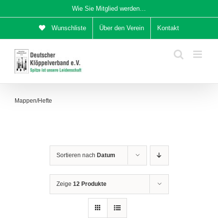
Zum
Wie Sie Mitglied werden…
Inhalt
Wunschliste
Über den Verein
Kontakt
springen
Mappen/Hefte
Sortieren nach
Datum
Zeige
12 Produkte