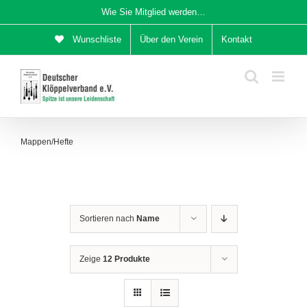
Zum
Wie Sie Mitglied werden…
Inhalt
Wunschliste
Über den Verein
Kontakt
springen
Mappen/Hefte
Sortieren nach
Name
Zeige
12 Produkte