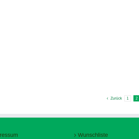
Zurück
1
2
ressum
Wunschliste