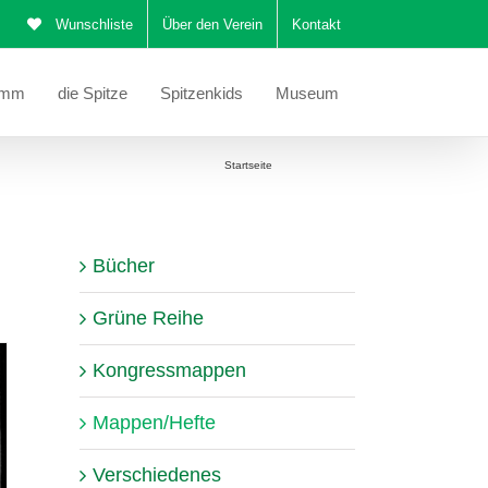
Wunschliste
Über den Verein
Kontakt
amm
die Spitze
Spitzenkids
Museum
Sie befinden sich hier:
Startseite
Mappen/Hefte
Bücher
Grüne Reihe
Kongressmappen
Mappen/Hefte
Verschiedenes