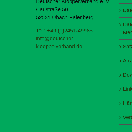
Deutscher Klöppelverband e. V.
Carlstraße 50
Dat
52531 Übach-Palenberg
Dat
Tel.: +49 (0)2451-49985
Med
info@deutscher-
kloeppelverband.de
Sat
Anz
Dow
Lin
Hän
Ver