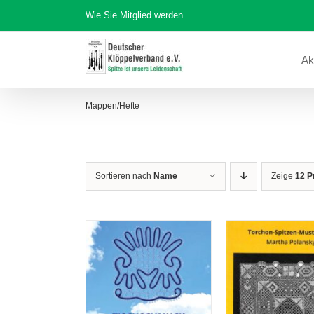
Zum
Wie Sie Mitglied werden…
Inhalt
springen
Ak
Mappen/Hefte
Sortieren nach
Name
Zeige
12 P