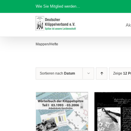
Zum
Wie Sie Mitglied werden…
Inhalt
springen
Ak
Mappen/Hefte
Sortieren nach
Datum
Zeige
12 P