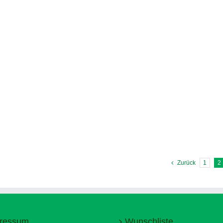
Zurück
1
2
ressum
Wunschliste