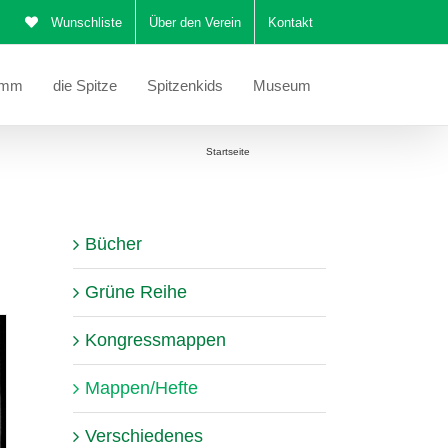
Wunschliste
Über den Verein
Kontakt
amm
die Spitze
Spitzenkids
Museum
Sie befinden sich hier:
Startseite
Mappen/Hefte
Bücher
Grüne Reihe
Kongressmappen
Mappen/Hefte
Verschiedenes