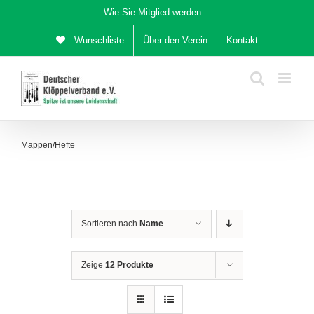
Zum
Wie Sie Mitglied werden…
Inhalt
Wunschliste
Über den Verein
Kontakt
springen
Mappen/Hefte
Sortieren nach
Name
Zeige
12 Produkte