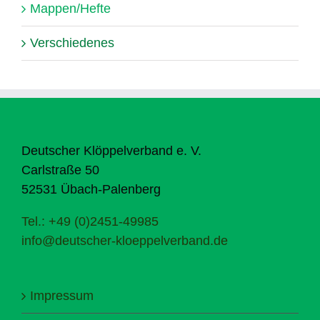
Mappen/Hefte
Verschiedenes
Deutscher Klöppelverband e. V.
Carlstraße 50
52531 Übach-Palenberg
Tel.: +49 (0)2451-49985
info@deutscher-kloeppelverband.de
Impressum