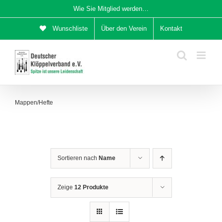
Zum
Wie Sie Mitglied werden…
Inhalt
Wunschliste
Über den Verein
Kontakt
springen
Mappen/Hefte
Sortieren nach
Name
Zeige
12 Produkte