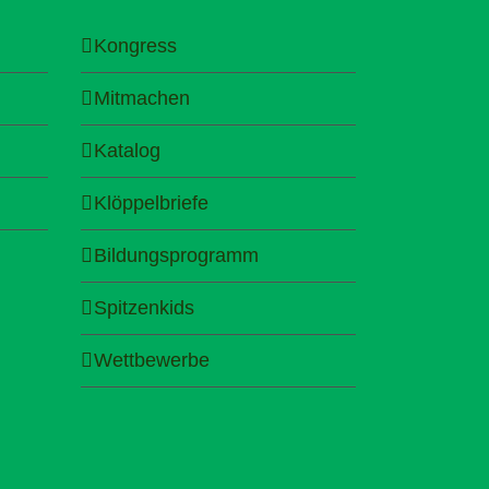
Kongress
Mitmachen
Katalog
Klöppelbriefe
Bildungsprogramm
Spitzenkids
Wettbewerbe