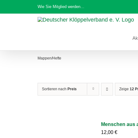
Zum
Wie Sie Mitglied werden…
Inhalt
springen
Ak
Mappen/Hefte
Sortieren nach
Preis
Zeige
12 P
Menschen aus a
12,00
€