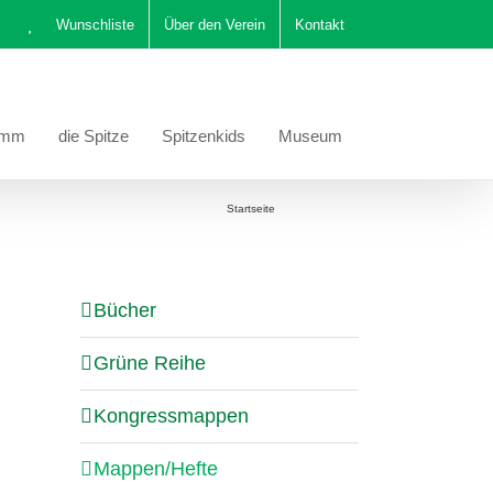
Wunschliste
Über den Verein
Kontakt
amm
die Spitze
Spitzenkids
Museum
Sie befinden sich hier:
Startseite
Mappen/Hefte
Bücher
Grüne Reihe
Kongressmappen
Mappen/Hefte