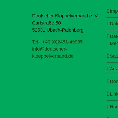
Imp
Deutscher Klöppelverband e. V.
Carlstraße 50
Dat
52531 Übach-Palenberg
Dat
Tel.: +49 (0)2451-49985
Med
info@deutscher-
kloeppelverband.de
Sat
Anz
Dow
Lin
Hän