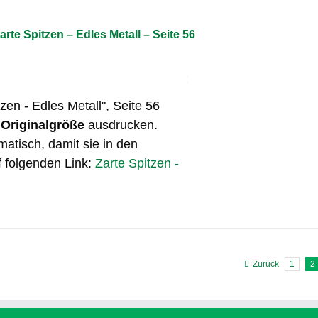
arte Spitzen – Edles Metall – Seite 56
tzen - Edles Metall", Seite 56
n
Originalgröße
ausdrucken.
matisch, damit sie in den
f folgenden Link:
Zarte Spitzen -
Zurück
1
2