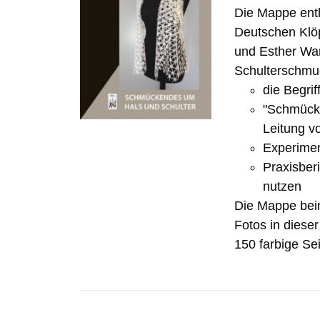
Die Mappe ent
Deutschen Klöp
und Esther Wa
Schulterschmuc
die Begrif
"Schmücke
Leitung v
Experimen
Praxisber
nutzen
Die Mappe bein
Fotos in diese
150 farbige Sei