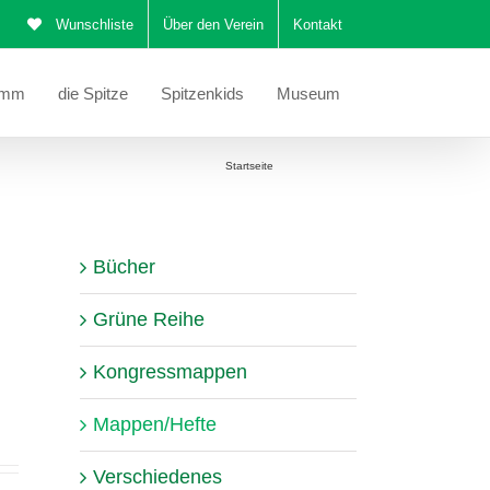
Wunschliste
Über den Verein
Kontakt
amm
die Spitze
Spitzenkids
Museum
Sie befinden sich hier:
Startseite
Mappen/Hefte
Bücher
Grüne Reihe
Kongressmappen
Mappen/Hefte
Verschiedenes