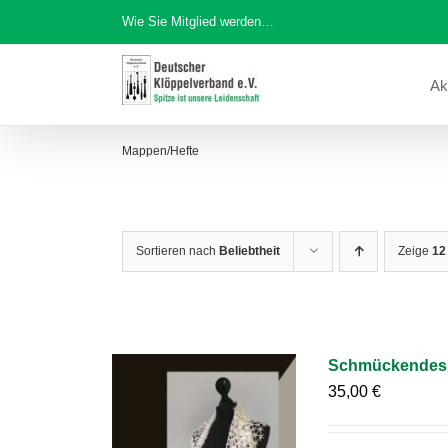
Zum
Wie Sie Mitglied werden…
Inhalt
springen
Ak
Mappen/Hefte
Sortieren nach
Beliebtheit
Zeige
12
Schmückendes 
35,00
€