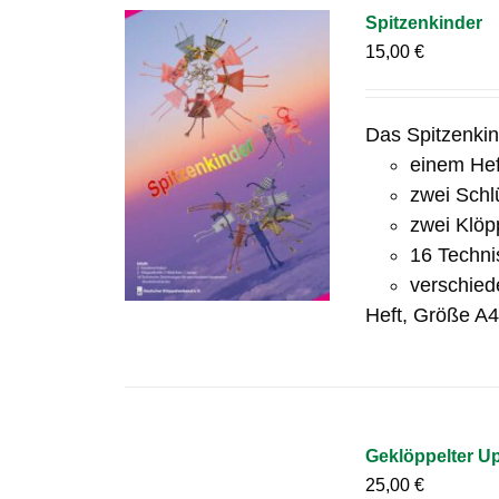
Spitzenkinder
15,00
€
Das Spitzenkin
einem Hef
zwei Schl
zwei Klöp
16 Techni
verschied
Heft, Größe A
Geklöppelter Up
25,00
€