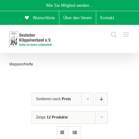
Zum
Wie Sie Mitglied werden…
Inhalt
Wunschliste
Über den Verein
Kontakt
springen
Mappen/Hefte
Sortieren nach
Preis
Zeige
12 Produkte