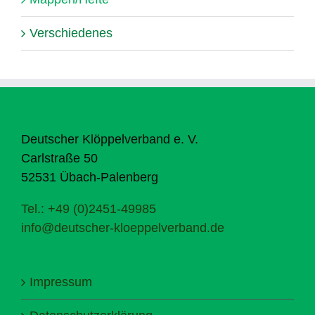
Verschiedenes
Deutscher Klöppelverband e. V.
Carlstraße 50
52531 Übach-Palenberg
Tel.: +49 (0)2451-49985
info@deutscher-kloeppelverband.de
Impressum