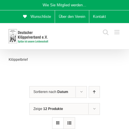
Zum
Wie Sie Mitglied werden…
Inhalt
Wunschliste
Über den Verein
Kontakt
springen
Klöppelbrief
Sortieren nach
Datum
Zeige
12 Produkte