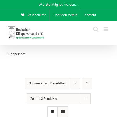
Zum
Wie Sie Mitglied werden…
Inhalt
Wunschliste
Über den Verein
Kontakt
springen
Klöppelbrief
Sortieren nach
Beliebtheit
Zeige
12 Produkte