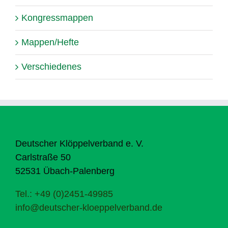
Kongressmappen
Mappen/Hefte
Verschiedenes
Deutscher Klöppelverband e. V.
Carlstraße 50
52531 Übach-Palenberg
Tel.: +49 (0)2451-49985
info@deutscher-kloeppelverband.de