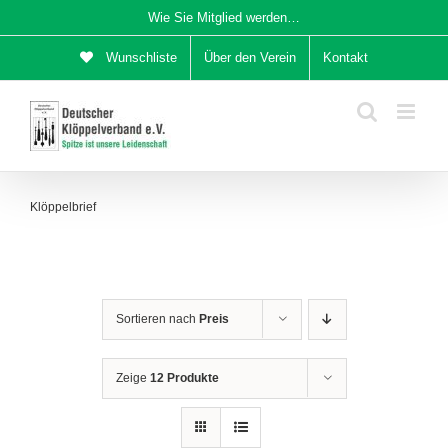
Zum
Wie Sie Mitglied werden…
Inhalt
Wunschliste
Über den Verein
Kontakt
springen
Klöppelbrief
Sortieren nach
Preis
Zeige
12 Produkte