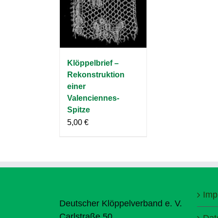
Klöppelbrief –
Rekonstruktion
einer
Valenciennes-
Spitze
5,00
€
Imp
Deutscher Klöppelverband e. V.
Carlstraße 50
Dat