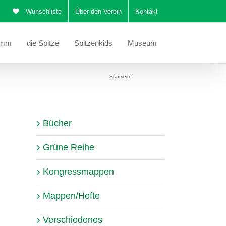
Wunschliste
Über den Verein
Kontakt
amm
die Spitze
Spitzenkids
Museum
Sie befinden sich hier:
Startseite
Klöppelbrief
Bücher
Grüne Reihe
Kongressmappen
Mappen/Hefte
Verschiedenes