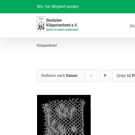
Zum
Wie Sie Mitglied werden…
Inhalt
springen
Ak
Klöppelbrief
Sortieren nach
Datum
Zeige
12 P