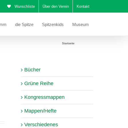
Wunschliste
Über den Verein
Kontakt
amm
die Spitze
Spitzenkids
Museum
Sie befinden sich hier:
Startseite
Klöppelbrief
Bücher
Grüne Reihe
Kongressmappen
Mappen/Hefte
Verschiedenes