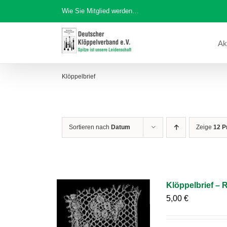
Zum
Wie Sie Mitglied werden…
Inhalt
springen
Ak
Klöppelbrief
Sortieren nach
Datum
Zeige
12 P
Klöppelbrief – 
5,00
€