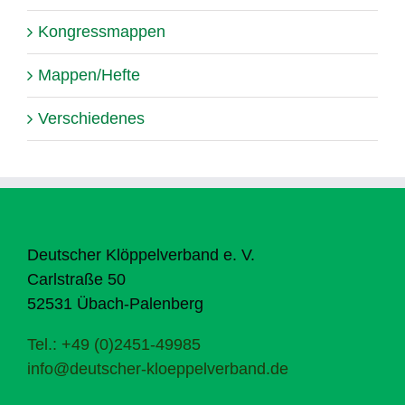
Kongressmappen
Mappen/Hefte
Verschiedenes
Deutscher Klöppelverband e. V.
Carlstraße 50
52531 Übach-Palenberg
Tel.: +49 (0)2451-49985
info@deutscher-kloeppelverband.de