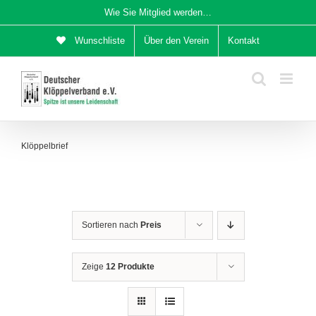
Zum
Wie Sie Mitglied werden…
Inhalt
Wunschliste
Über den Verein
Kontakt
springen
Klöppelbrief
Sortieren nach
Preis
Zeige
12 Produkte