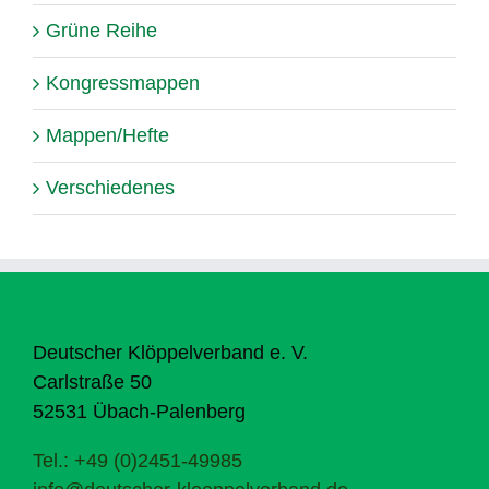
Grüne Reihe
Kongressmappen
Mappen/Hefte
Verschiedenes
Deutscher Klöppelverband e. V.
Carlstraße 50
52531 Übach-Palenberg
Tel.: +49 (0)2451-49985