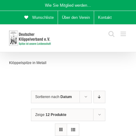
Zum
Wie Sie Mitglied werden…
Inhalt
Wunschliste
Über den Verein
Kontakt
springen
Klöppelspitze in Metall
Sortieren nach
Datum
Zeige
12 Produkte