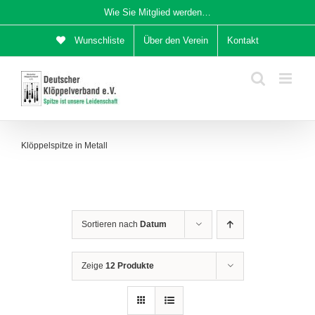
Zum
Wie Sie Mitglied werden…
Inhalt
Wunschliste
Über den Verein
Kontakt
springen
Klöppelspitze in Metall
Sortieren nach
Datum
Zeige
12 Produkte