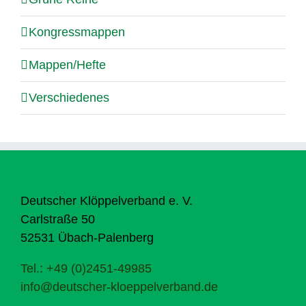
Kongressmappen
Mappen/Hefte
Verschiedenes
Deutscher Klöppelverband e. V.
Carlstraße 50
52531 Übach-Palenberg
Tel.: +49 (0)2451-49985
info@deutscher-kloeppelverband.de