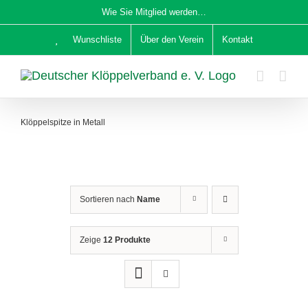
Zum
Wie Sie Mitglied werden…
Inhalt
Wunschliste
Über den Verein
Kontakt
springen
Klöppelspitze in Metall
Sortieren nach
Name
Zeige
12 Produkte