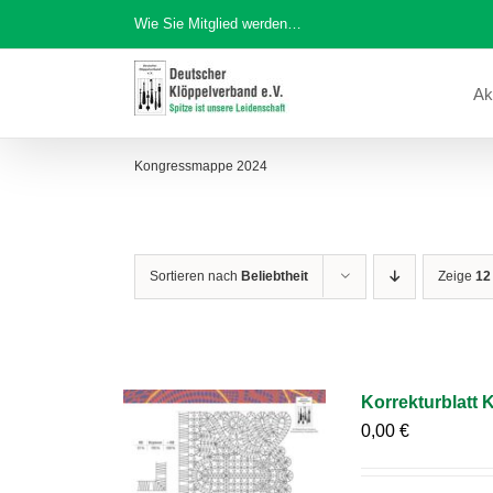
Zum
Wie Sie Mitglied werden…
Inhalt
springen
Ak
Kongressmappe 2024
Sortieren nach
Beliebtheit
Zeige
12
Korrekturblatt
0,00
€