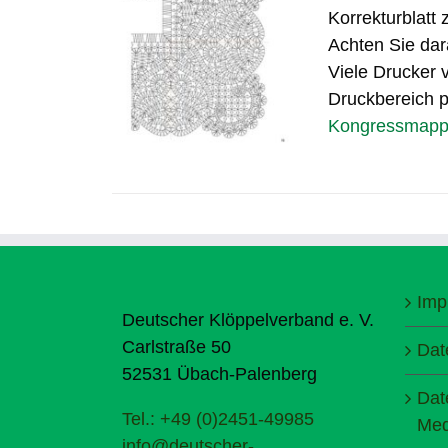
Korrekturblatt
Achten Sie dar
Viele Drucker v
Druckbereich pa
Kongressmappe 
Imp
Deutscher Klöppelverband e. V.
Carlstraße 50
Dat
52531 Übach-Palenberg
Dat
Tel.: +49 (0)2451-49985
Med
info@deutscher-