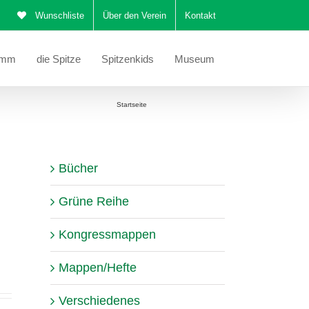
Wunschliste
Über den Verein
Kontakt
amm
die Spitze
Spitzenkids
Museum
Sie befinden sich hier:
Startseite
Kongressmappe 2024
Bücher
Grüne Reihe
Kongressmappen
Mappen/Hefte
Verschiedenes