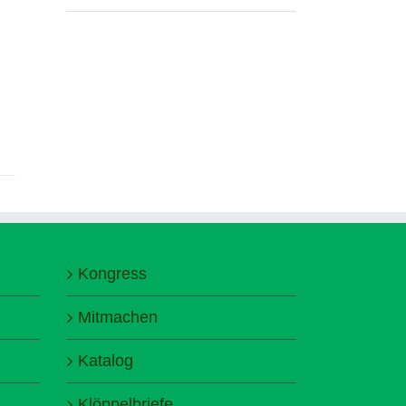
Kongress
Mitmachen
Katalog
Klöppelbriefe