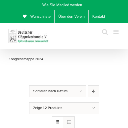
Zum
Wie Sie Mitglied werden…
Inhalt
Wunschliste
Über den Verein
Kontakt
springen
Kongressmappe 2024
Sortieren nach
Datum
Zeige
12 Produkte