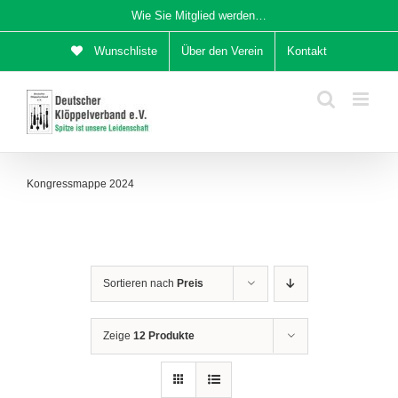
Zum
Wie Sie Mitglied werden…
Inhalt
Wunschliste
Über den Verein
Kontakt
springen
Kongressmappe 2024
Sortieren nach
Preis
Zeige
12 Produkte