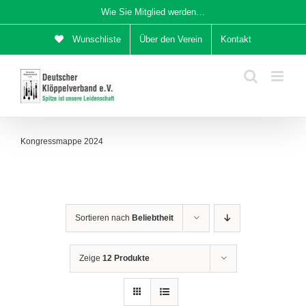
Zum
Wie Sie Mitglied werden…
Inhalt
Wunschliste
Über den Verein
Kontakt
springen
Kongressmappe 2024
Sortieren nach
Beliebtheit
Zeige
12 Produkte