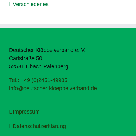
Verschiedenes
Deutscher Klöppelverband e. V.
Carlstraße 50
52531 Übach-Palenberg
Tel.: +49 (0)2451-49985
info@deutscher-kloeppelverband.de
Impressum
Datenschutzerklärung