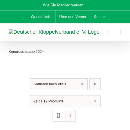
Zum
Wie Sie Mitglied werden…
Inhalt
Wunschliste
Über den Verein
Kontakt
springen
Kongressmappe 2024
Sortieren nach
Preis
Zeige
12 Produkte