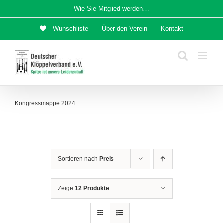
Zum
Wie Sie Mitglied werden…
Inhalt
Wunschliste
Über den Verein
Kontakt
springen
Kongressmappe 2024
Sortieren nach
Preis
Zeige
12 Produkte