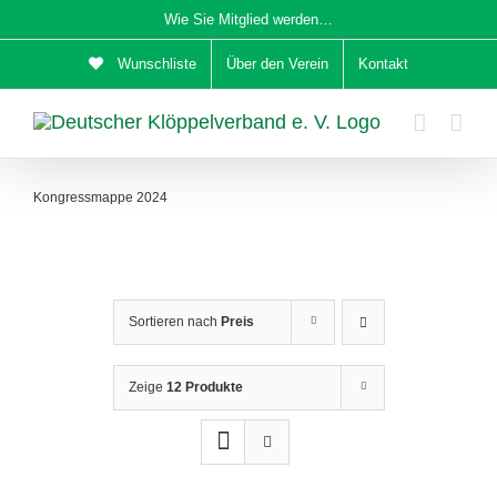
Zum
Wie Sie Mitglied werden…
Inhalt
Wunschliste
Über den Verein
Kontakt
springen
Kongressmappe 2024
Sortieren nach
Preis
Zeige
12 Produkte