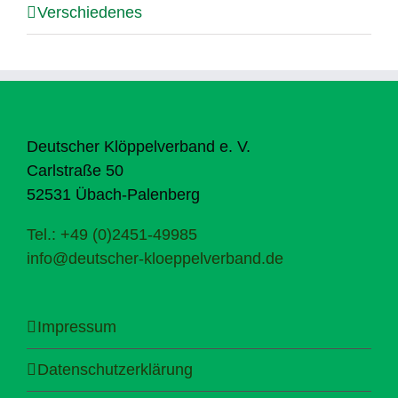
Verschiedenes
Deutscher Klöppelverband e. V.
Carlstraße 50
52531 Übach-Palenberg
Tel.: +49 (0)2451-49985
info@deutscher-kloeppelverband.de
Impressum
Datenschutzerklärung