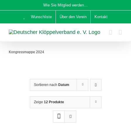
Zum
Wie Sie Mitglied werden…
Inhalt
Wunschliste
Über den Verein
Kontakt
springen
Kongressmappe 2024
Sortieren nach
Datum
Zeige
12 Produkte