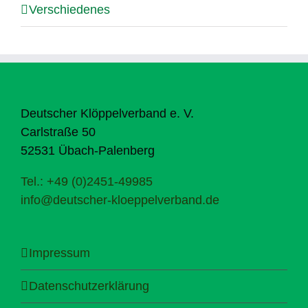
Verschiedenes
Deutscher Klöppelverband e. V.
Carlstraße 50
52531 Übach-Palenberg
Tel.: +49 (0)2451-49985
info@deutscher-kloeppelverband.de
Impressum
Datenschutzerklärung