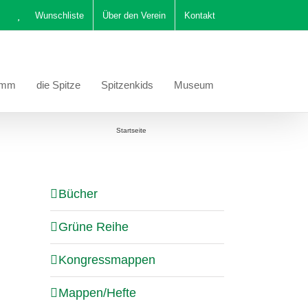
Wunschliste
Über den Verein
Kontakt
amm
die Spitze
Spitzenkids
Museum
Sie befinden sich hier:
Startseite
Kongressmappe 2024
Bücher
Grüne Reihe
Kongressmappen
Mappen/Hefte