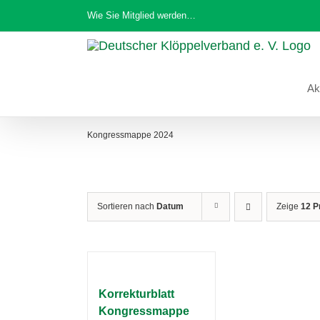
Zum
Wie Sie Mitglied werden…
Inhalt
springen
Ak
Kongressmappe 2024
Sortieren nach
Datum
Zeige
12 P
Korrekturblatt
Kongressmappe