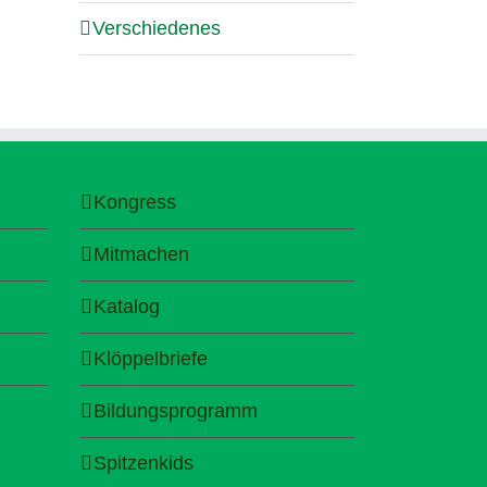
Verschiedenes
Kongress
Mitmachen
Katalog
Klöppelbriefe
Bildungsprogramm
Spitzenkids