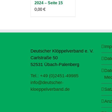
2024 – Seite 15
0,00
€
Imp
Deutscher Klöppelverband e. V.
Carlstraße 50
Dat
52531 Übach-Palenberg
Dat
Tel.: +49 (0)2451-49985
Med
info@deutscher-
kloeppelverband.de
Sat
Anz