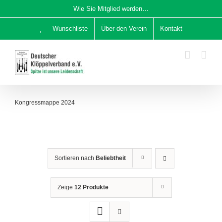
Zum
Wie Sie Mitglied werden…
Inhalt
Wunschliste
Über den Verein
Kontakt
springen
Kongressmappe 2024
Sortieren nach
Beliebtheit
Zeige
12 Produkte