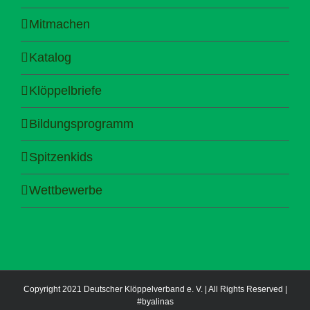
Mitmachen
Katalog
Klöppelbriefe
Bildungsprogramm
Spitzenkids
Wettbewerbe
Copyright 2021 Deutscher Klöppelverband e. V. | All Rights Reserved |
#byalinas