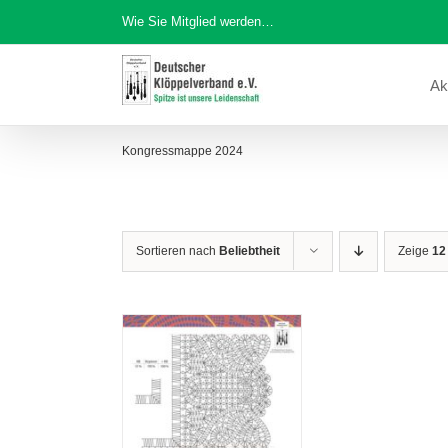
Zum
Wie Sie Mitglied werden…
Inhalt
springen
Ak
Kongressmappe 2024
Sortieren nach
Beliebtheit
Zeige
12