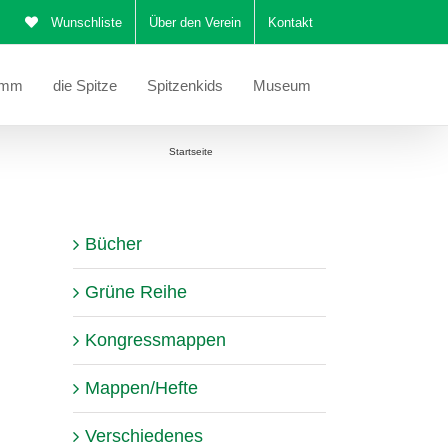
Wunschliste
Über den Verein
Kontakt
amm
die Spitze
Spitzenkids
Museum
Sie befinden sich hier:
Startseite
Kongressmappe 2024
Bücher
Grüne Reihe
Kongressmappen
Mappen/Hefte
Verschiedenes