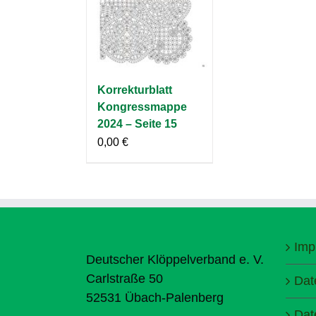
Korrekturblatt
Kongressmappe
2024 – Seite 15
0,00
€
Imp
Deutscher Klöppelverband e. V.
Carlstraße 50
Dat
52531 Übach-Palenberg
Dat