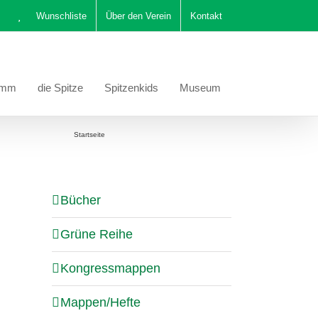
Wunschliste
Über den Verein
Kontakt
amm
die Spitze
Spitzenkids
Museum
Sie befinden sich hier:
Startseite
Korrekturblatt Kongressmappe 2024
Bücher
Grüne Reihe
Kongressmappen
Mappen/Hefte