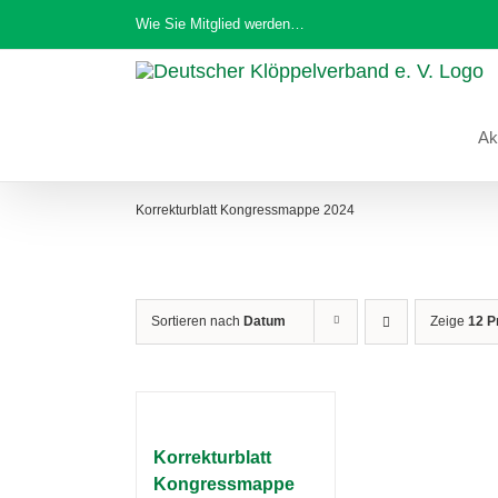
Zum
Wie Sie Mitglied werden…
Inhalt
springen
Ak
Korrekturblatt Kongressmappe 2024
Sortieren nach
Datum
Zeige
12 P
Korrekturblatt
Kongressmappe