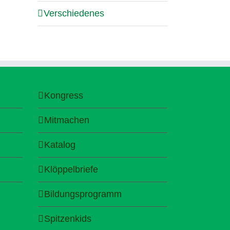
Verschiedenes
Kongress
Mitmachen
Katalog
Klöppelbriefe
Bildungsprogramm
Spitzenkids