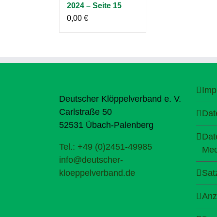
2024 – Seite 15
0,00
€
Imp
Deutscher Klöppelverband e. V.
Carlstraße 50
Dat
52531 Übach-Palenberg
Dat
Tel.: +49 (0)2451-49985
Med
info@deutscher-
kloeppelverband.de
Sat
Anz