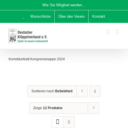
Zum
Wie Sie Mitglied werden…
Inhalt
Wunschliste
Über den Verein
Kontakt
springen
Korrekturblatt Kongressmappe 2024
Sortieren nach
Beliebtheit
Zeige
12 Produkte