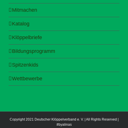
Mitmachen
Katalog
Klöppelbriefe
Bildungsprogramm
Spitzenkids
Wettbewerbe
Copyright 2021 Deutscher Klöppelverband e. V. | All Rights Reserved |
#byalinas