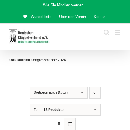
Zum
Wie Sie Mitglied werden…
Inhalt
Wunschliste
Über den Verein
Kontakt
springen
Korrekturblatt Kongressmappe 2024
Sortieren nach
Datum
Zeige
12 Produkte