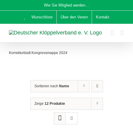
Zum
Wie Sie Mitglied werden…
Inhalt
Wunschliste
Über den Verein
Kontakt
springen
Korrekturblatt Kongressmappe 2024
Sortieren nach
Name
Zeige
12 Produkte