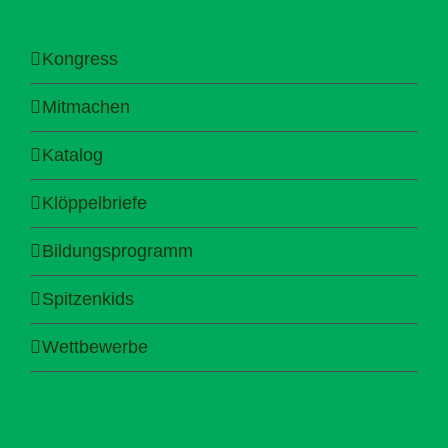
Kongress
Mitmachen
Katalog
Klöppelbriefe
Bildungsprogramm
Spitzenkids
Wettbewerbe