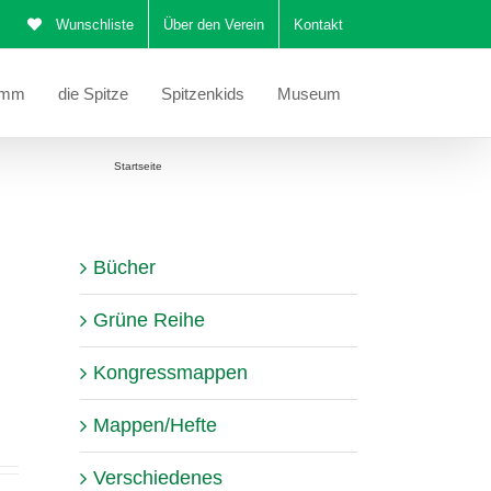
Wunschliste
Über den Verein
Kontakt
amm
die Spitze
Spitzenkids
Museum
Sie befinden sich hier:
Startseite
Korrekturblatt Kongressmappe 2024
Bücher
Grüne Reihe
Kongressmappen
Mappen/Hefte
Verschiedenes