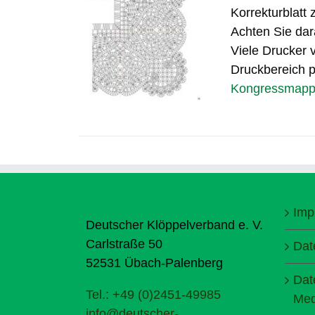
Korrekturblatt
Achten Sie dar
Viele Drucker v
Druckbereich pa
Kongressmappe 
Imp
Deutscher Klöppelverband e. V.
Carlstraße 50
Dat
52531 Übach-Palenberg
Dat
Tel.: +49 (0)2451-49985
Med
info@deutscher-