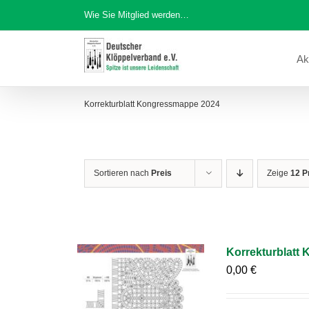
Zum
Wie Sie Mitglied werden…
Inhalt
springen
Ak
Korrekturblatt Kongressmappe 2024
Sortieren nach
Preis
Zeige
12 P
Korrekturblatt
0,00
€