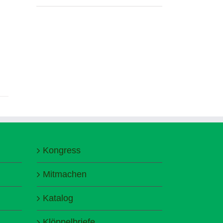
Kongress
Mitmachen
Katalog
Klöppelbriefe