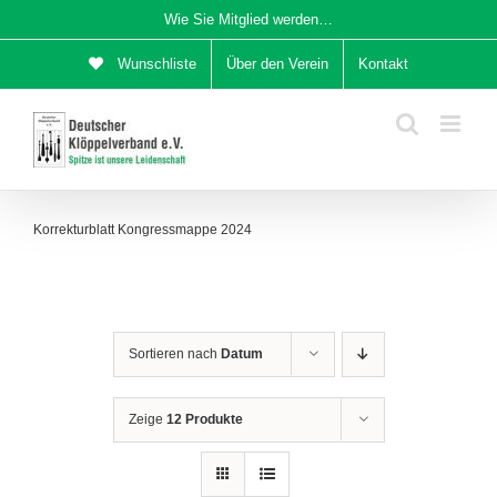
Zum
Wie Sie Mitglied werden…
Inhalt
Wunschliste
Über den Verein
Kontakt
springen
Korrekturblatt Kongressmappe 2024
Sortieren nach
Datum
Zeige
12 Produkte