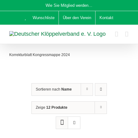
Zum
Wie Sie Mitglied werden…
Inhalt
Wunschliste
Über den Verein
Kontakt
springen
Korrekturblatt Kongressmappe 2024
Sortieren nach
Name
Zeige
12 Produkte