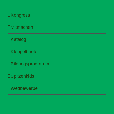
Kongress
Mitmachen
Katalog
Klöppelbriefe
Bildungsprogramm
Spitzenkids
Wettbewerbe