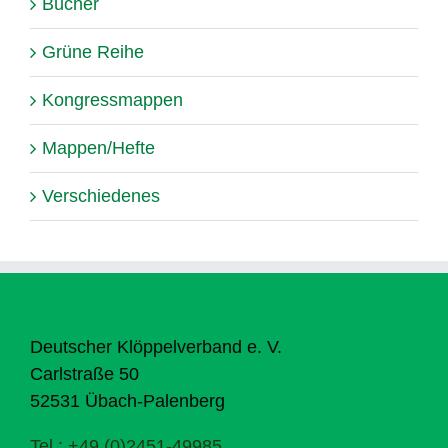
Bücher
Grüne Reihe
Kongressmappen
Mappen/Hefte
Verschiedenes
Deutscher Klöppelverband e. V.
Carlstraße 50
52531 Übach-Palenberg
Tel.: +49 (0)2451-49985