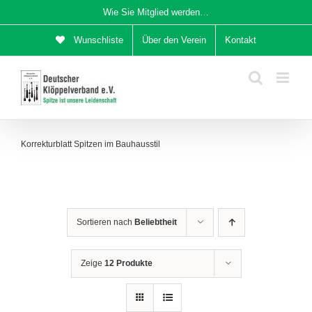
Zum
Wie Sie Mitglied werden…
Inhalt
Wunschliste
Über den Verein
Kontakt
springen
Korrekturblatt Spitzen im Bauhausstil
Sortieren nach
Beliebtheit
Zeige
12 Produkte