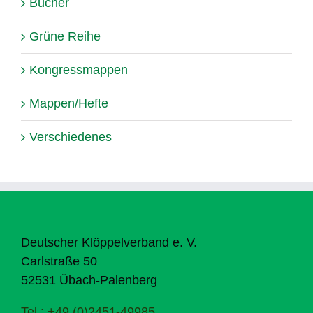
Bücher
Grüne Reihe
Kongressmappen
Mappen/Hefte
Verschiedenes
Deutscher Klöppelverband e. V.
Carlstraße 50
52531 Übach-Palenberg
Tel.: +49 (0)2451-49985