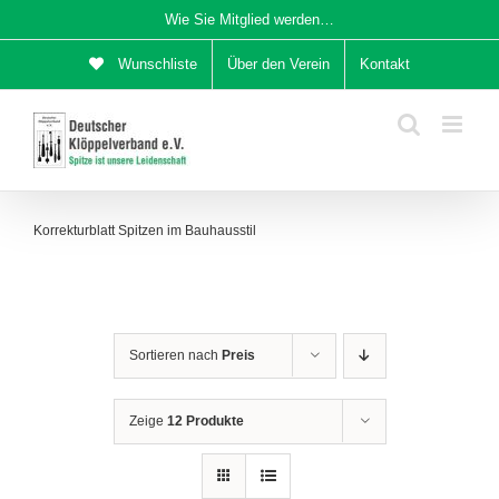
Zum
Wie Sie Mitglied werden…
Inhalt
Wunschliste
Über den Verein
Kontakt
springen
Korrekturblatt Spitzen im Bauhausstil
Sortieren nach
Preis
Zeige
12 Produkte