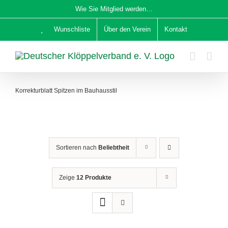
Zum
Wie Sie Mitglied werden…
Inhalt
Wunschliste
Über den Verein
Kontakt
springen
Korrekturblatt Spitzen im Bauhausstil
Sortieren nach
Beliebtheit
Zeige
12 Produkte