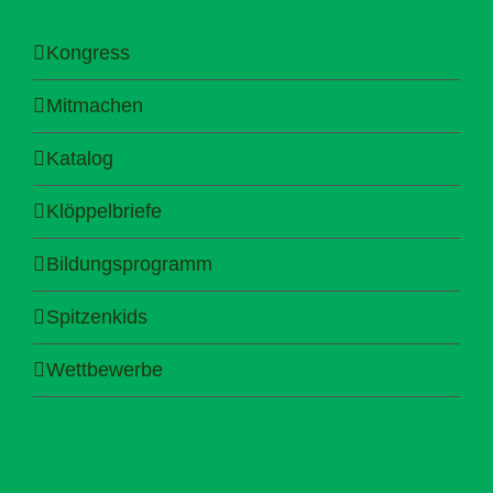
Kongress
Mitmachen
Katalog
Klöppelbriefe
Bildungsprogramm
Spitzenkids
Wettbewerbe